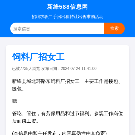
新绛588信息网
招聘
求职
二手房
出租转让
出售求购
活动
搜索
饲料厂招女工
已被7735人浏览 发布日期：2024-07-24 11:41:00
新绛县城北环路东饲料厂招女工，主要工作是接包、
缝包。
聽
管吃、管住，有劳保用品和过节福利。参观工作岗位
后面谈工资。
(本信息由和主任发布，内容真伪性由其负责)