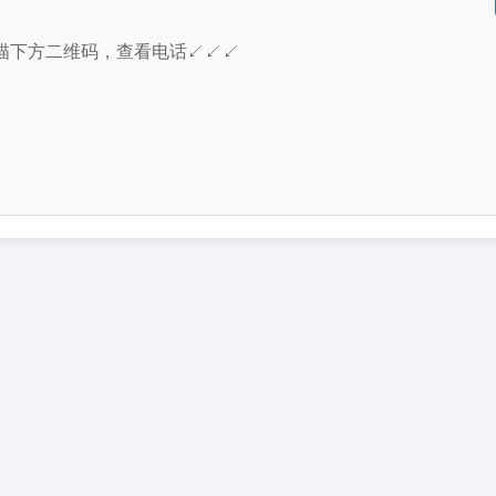
描下方二维码，查看电话↙↙↙