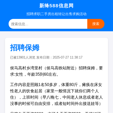
新绛588信息网
招聘
求职
二手房
出租转让
出售求购
活动
搜索
招聘保姆
已被13901人浏览 发布日期：2025-07-27 11:38:17
侯马高村乡湾里村（侯马高铁站附近）招聘保姆，要
求:女性，年龄35到60左右。
工作内容是照顾1名50多岁，体重80斤，瘫痪在床女
性老人的饮食起居（家里一般情况下就你们两个人
住），上班时间（早八晚七，中间老人休息或者老人
没事的时候可自由安排，或者短时间外出接送娃等）