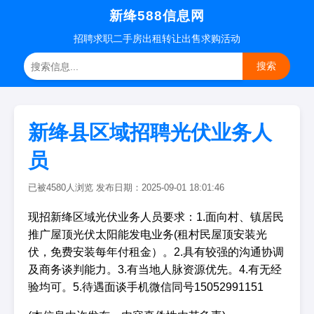
新绛588信息网
招聘
求职
二手房
出租转让
出售求购
活动
搜索
新绛县区域招聘光伏业务人
员
已被4580人浏览 发布日期：2025-09-01 18:01:46
现招新绛区域光伏业务人员要求：1.面向村、镇居民
推广屋顶光伏太阳能发电业务(租村民屋顶安装光
伏，免费安装每年付租金）。2.具有较强的沟通协调
及商务谈判能力。3.有当地人脉资源优先。4.有无经
验均可。5.待遇面谈手机微信同号15052991151